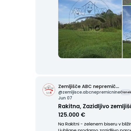
Primorska.r6/Komen.p924/oglas3
8.html
Zemljišče ABC nepremičnine
@
zemljisce.abcnepremicnine
Člane
Jun 07
Rakitna, Zazidljivo zemljiš
125.000 €
Na Rakitni - zelenem biseru v bliži
Ljubljane prodamo zazidljivo parc