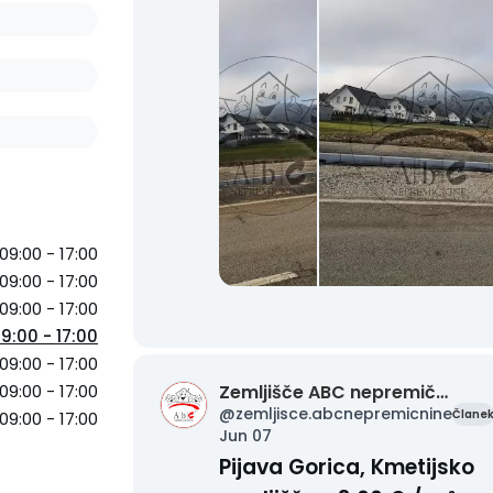
Nekaj bistvenih lastnosti vzetih iz
lokacijske informacije:
- osnovna namenska raba: stav
zemljišče,
- vrste dopustnih objektov glede
namen: stanovanjske stavbe -
enostanovanjske, dvostanovanjsk
večstanovanjske, trgovska, gosti
09:00 - 17:00
in druge stavbe za storitvene
09:00 - 17:00
dejavnosti,
09:00 - 17:00
9:00 - 17:00
- etažnost: K+P+M do višine 7-8
09:00 - 17:00
mestrov, velikost stavb 10 x 10 m,
09:00 - 17:00
dopustna odstopanja 20 % + ali -
Zemljišče ABC nepremičnine
@
zemljisce.abcnepremicnine
Člane
09:00 - 17:00
Jun 07
- streha: klasična dvokapna stre
Pijava Gorica, Kmetijsko
- na zemljišču možna postavitev