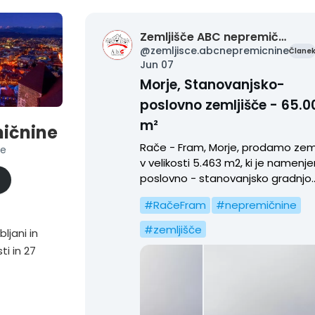
Zemljišče ABC nepremičnine
@
zemljisce.abcnepremicnine
Člane
Jun 07
Morje, Stanovanjsko-
poslovno zemljišče - 65.0
m²
mičnine
Rače - Fram, Morje, prodamo zem
ne
v velikosti 5.463 m2, ki je namenj
poslovno - stanovanjsko gradnjo.
micnine
Zemljišče leži ob novo nastalem
#
RačeFram
#
nepremičnine
naselju ob regionali cesti Slovens
Bistrica - Maribor. Zemljišče je
#
zemljišče
ljani in
pravokotne oblike in ni komunaln
ti in 27
opremljeno in nima gradbenega
dovoljenja. So pa vsi priključki ob
zemljišču. Dostop do zemljišča p
regionalni cesti.