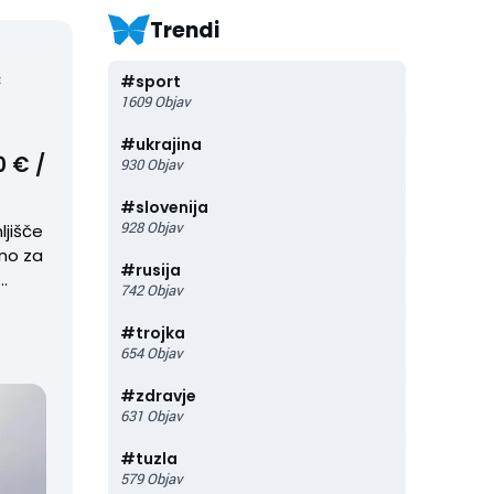
Trendi
#
sport
k
1609
Objav
#
ukrajina
0 € /
930
Objav
#
slovenija
928
Objav
ljišče
eno za
#
rusija
742
Objav
ka
#
trojka
654
Objav
o
#
zdravje
631
Objav
o
#
tuzla
579
Objav