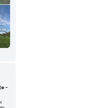
32671
k
če -
ni
elo