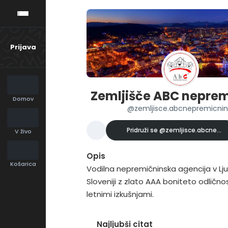
Prijava
Zemljišče ABC nepre
Domov
@zemljisce.abcnepremicni
Pridruži se
@zemljisce.abcnepre
V živo
Opis
Košarica
Vodilna nepremičninska agencija v Ljub
Sloveniji z zlato AAA boniteto odličnos
letnimi izkušnjami.
Najljubši citat